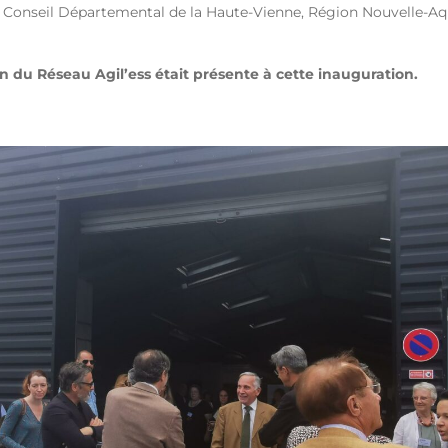
onseil Départemental de la Haute-Vienne, Région Nouvelle-Aqu
du Réseau Agil’ess était présente à cette inauguration.