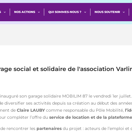
S
NOS ACTIONS
QUI SOMMES-NOUS ?
NOUS SOUTENIR
ge social et solidaire de l'association Varli
nauguré son garage solidaire MOBILIM 87 le vendredi 1er juillet
é de diversifier ses activités depuis sa création au début des an
tement de
Claire LAUBY
comme responsable du Pôle Mobilité,
l’i
ur compléter l’offre du
service de location et de la plateform
 de rencontrer les
partenaires
du projet : acteurs de l’emploi et d