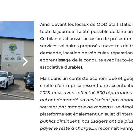
Ainsi devant les locaux de ODD était stati
toute la journée il a été possible de faire u
Ce bilan était aussi l’occasion de présente
services solidaires proposés : navettes de t
demande, location de véhicules, réparati
apprentissage de la conduite avec l’auto-é
associative durable).
Mais dans un contexte économique et géopo
cheffe d’entreprise ressent une accentuatio
2025, nous avons effectué 800 réparations
qui ont demandé un devis n’ont pas donné 
souvent par manque de moyens
», se désol
plateforme est également un sujet d’interr
publics diminuent, nos usagers ont de plu
payer le reste à charge…
», reconnait Fann