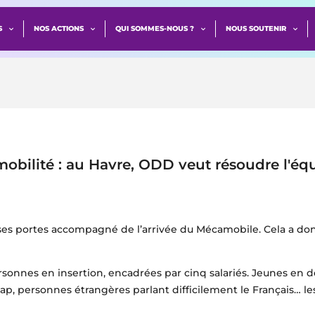
S
NOS ACTIONS
QUI SOMMES-NOUS ?
NOUS SOUTENIR
 mobilité : au Havre, ODD veut résoudre l'éq
ses portes accompagné de l’arrivée du Mécamobile. Cela a don
onnes en insertion, encadrées par cinq salariés. Jeunes en d
, personnes étrangères parlant difficilement le Français… les 