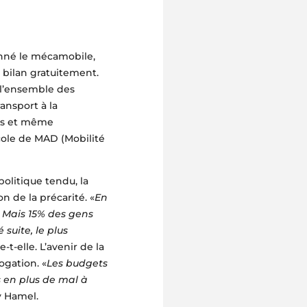
onné le mécamobile,
n bilan gratuitement.
r l’ensemble des
ransport à la
ons et même
cole de MAD (Mobilité
litique tendu, la
n de la précarité. «
En
. Mais 15% des gens
suite, le plus
e-t-elle. L’avenir de la
ogation. «
Les budgets
s en plus de mal à
y Hamel.