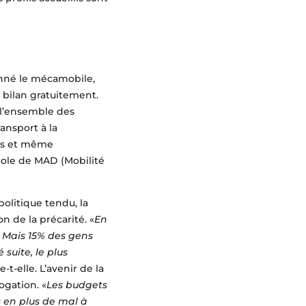
onné le mécamobile,
n bilan gratuitement.
r l’ensemble des
ransport à la
ons et même
cole de MAD (Mobilité
litique tendu, la
n de la précarité. «
En
. Mais 15% des gens
suite, le plus
e-t-elle. L’avenir de la
ogation. «
Les budgets
s en plus de mal à