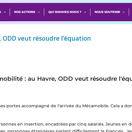
S
NOS ACTIONS
QUI SOMMES-NOUS ?
NOUS SOUTENIR
e, ODD veut résoudre l’équation
 mobilité : au Havre, ODD veut résoudre l'éq
ses portes accompagné de l’arrivée du Mécamobile. Cela a don
onnes en insertion, encadrées par cinq salariés. Jeunes en d
, personnes étrangères parlant difficilement le Français… les 