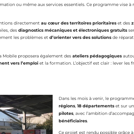
a formation ou même aux services essentiels. Ce programme vise 
ventions directement
au cœur des territoires prioritaires
et des
z
iles, des
diagnostics mécaniques et électroniques gratuits
se
pidement les problèmes et
d’orienter vers des solutions
de réparat
ca Mobile proposera également des
ateliers pédagogiques
autou
nt vers l’emploi
et la formation. L’objectif est clair : lever les 
Dans les mois à venir, le programm
régions
,
18 départements
et sur u
pilotes
, avec l’ambition d’accompa
bénéficiaires
.
Ce projet est rendu possible grâce à