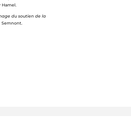
y Hamel.
image du soutien de la
ie Semnont.