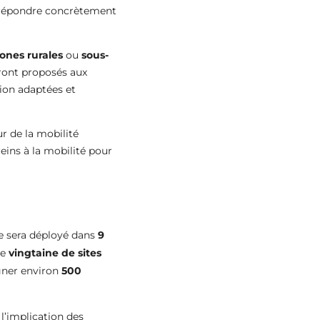
à répondre concrètement
ones rurales
ou
sous-
ront proposés aux
ion adaptées et
r de la mobilité
freins à la mobilité pour
e sera déployé dans
9
ne
vingtaine de sites
gner environ
500
 l’implication des